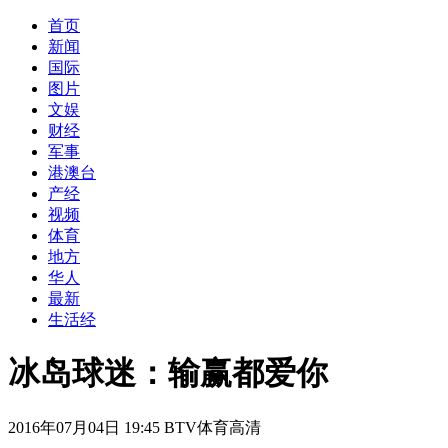
首页
新闻
国际
图片
文娱
财经
军事
港澳台
产经
视频
体育
地方
华人
最新
生活经
冰岛球迷：输赢都爱你
2016年07月04日 19:45 BTV体育高清