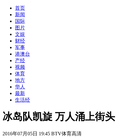
首页
新闻
国际
图片
文娱
财经
军事
港澳台
产经
视频
体育
地方
华人
最新
生活经
冰岛队凯旋 万人涌上街头
2016年07月05日 19:45 BTV体育高清