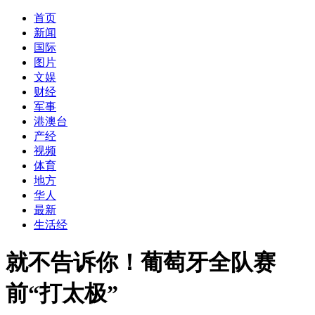
首页
新闻
国际
图片
文娱
财经
军事
港澳台
产经
视频
体育
地方
华人
最新
生活经
就不告诉你！葡萄牙全队赛
前“打太极”