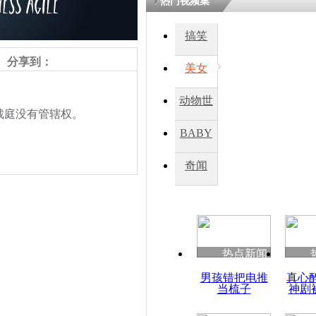
热门视频集
搞笑
分享到：
美女
动物世
庭没有管辖权。
界
BABY
秀
奇闻
责任编辑：【
吉晓东
】
热点新闻
男孩错把电推
真心
当梳子
神剧