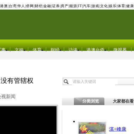
港澳
|
台湾
|
华人
|
侨网
|
财经
|
金融
|
证券
|
房产
|
能源
|
IT
|
汽车
|
游戏
|
文化
|
娱乐
|
体育
|
健康
军事
文娱
体育
财经
访谈
港澳台侨
微视界
庭没有管辖权
央视新闻
分类浏览
大家都在看
淇÷峰康