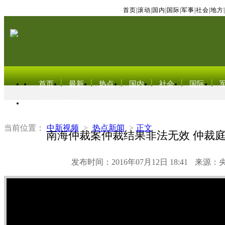
首页
|
滚动
|
国内
|
国际
|
军事
|
社会
|
地方
|
首页
最新
热点
国内
社会
国际
东北亚电视网
当前位置：
中新视频
>
热点新闻
>
正文
南海仲裁案仲裁结果非法无效 仲裁
发布时间：2016年07月12日 18:41
来源：