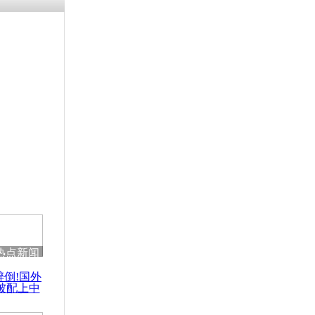
热点新闻
醉倒!国外
被配上中
国民乐