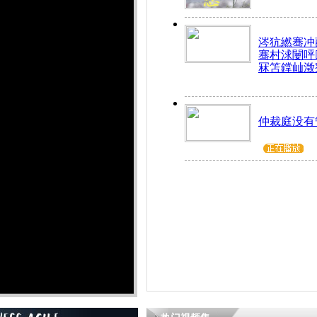
涔犺繎骞冲嚭
骞村浗闄呯
冧笘鐣屾澂
仲裁庭没有