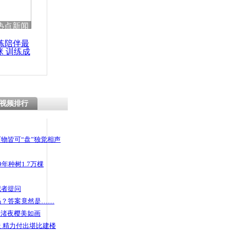
热点新闻
练陪伴最
咪 训练成
功瘦身
视频排行
物皆可“盘”独觉相声
年种树1.7万棵
记者提问
码？答案竟然是……
头渚夜樱美如画
 精力付出堪比建楼