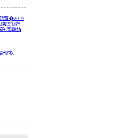
甯�2019
鑱旂鐞
寮€骞曞紡
管辖权