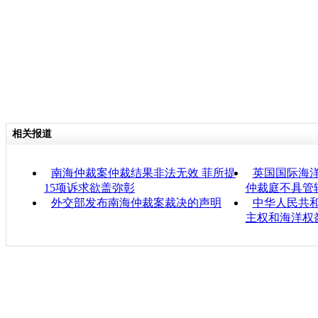
相关报道
南海仲裁案仲裁结果非法无效 菲所提
英国国际海
15项诉求欲盖弥彰
仲裁庭不具管
外交部发布南海仲裁案裁决的声明
中华人民共
主权和海洋权