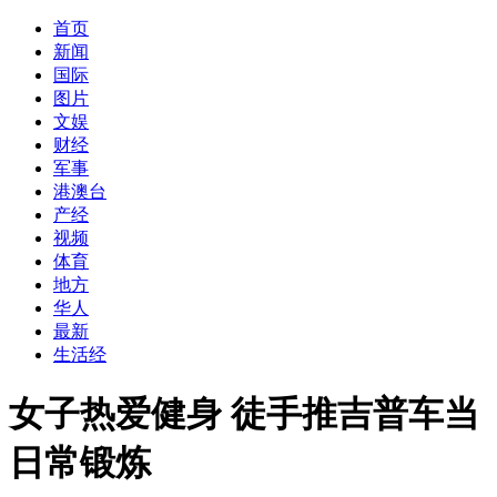
首页
新闻
国际
图片
文娱
财经
军事
港澳台
产经
视频
体育
地方
华人
最新
生活经
女子热爱健身 徒手推吉普车当
日常锻炼