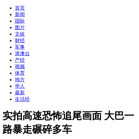
首页
新闻
国际
图片
文娱
财经
军事
港澳台
产经
视频
体育
地方
华人
最新
生活经
实拍高速恐怖追尾画面 大巴一
路暴走碾碎多车