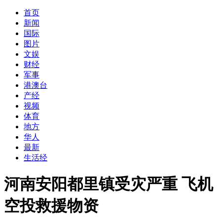
首页
新闻
国际
图片
文娱
财经
军事
港澳台
产经
视频
体育
地方
华人
最新
生活经
河南安阳都里镇受灾严重 飞机
空投救援物资