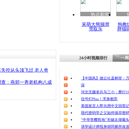
清明祭英烈
魂
热点新闻
呆萌大熊猫滑
狗教
雪取乐
胖猫
七旬老人徒
被困窗台
24小时视频排行
一周
车失控从头顶飞过
老人
奇
【中国风】德云社孟鹤堂：万
调查：燕郊一养老机构八成
深
河北无腿老兵马三小：爬行19
信号灯Plus！浑身都亮
美国发言人即兴用中文回答
现代密码学之父如何保存密
“中华赏樱胜地”无锡太湖鼋
清华设计师投身胡同厕所改造