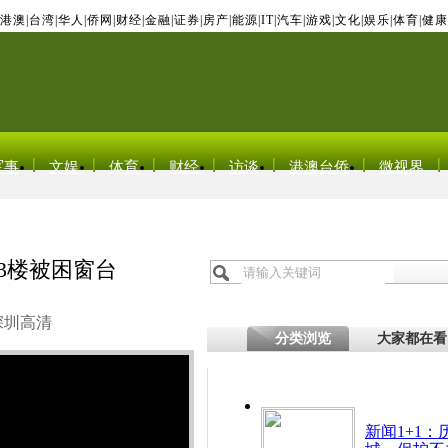
港澳
|
台湾
|
华人
|
侨网
|
财经
|
金融
|
证券
|
房产
|
能源
|
IT
|
汽车
|
游戏
|
文化
|
娱乐
|
体育
|
健康
军事
文娱
体育
财经
访谈
港澳台侨
微视界
3楼被困窗台
深圳高清
分类浏览
大家都在看
新闻1+1