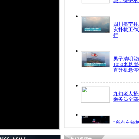
城，保护不
四川冕宁县
灾扑救工作
行
男子清明登
1050米悬
直升机悬停
九旬老人挤
乘务员全部
“所有车辆
开！”儿童
警急速救助