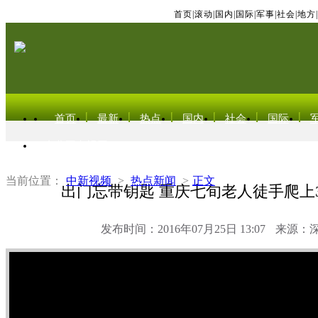
首页
|
滚动
|
国内
|
国际
|
军事
|
社会
|
地方
|
首页
最新
热点
国内
社会
国际
东北亚电视网
当前位置：
中新视频
>
热点新闻
>
正文
出门忘带钥匙 重庆七旬老人徒手爬上
发布时间：2016年07月25日 13:07
来源：