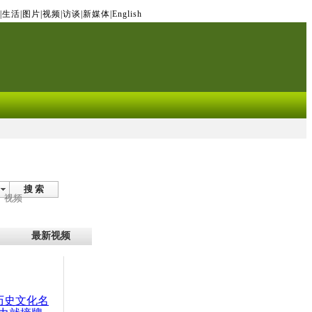
|
生活
|
图片
|
视频
|
访谈
|
新媒体
|
English
搜 索
视频
最新视频
：历史文化名