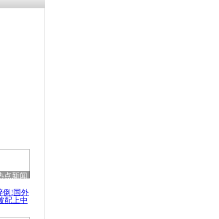
残疾男子因
砸银行
千年传统习
众为娥皇女
行被查情绪
回答崩溃原
热点新闻
乡上万人欢
醉倒!国外
节
被配上中
国民乐