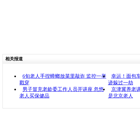
相关报道
6旬老人手捏蟑螂放菜里敲诈 监控一举
幸运！面包
戳穿
迹躲过一劫
男子冒充老龄委工作人员开讲座 忽悠
京津冀养老
老人买保健品
是北京老人