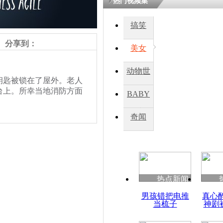
热门视频集
搞笑
四川一精神
病发持大锤
分享到：
美女
动物世
探访传承四
钥匙被锁在了屋外。老人
俗：近万民
界
台上。所幸当地消防方面
BABY
英省亲送行
秀
奇闻
小伙骑车逆
崩溃 网上
因
热点新闻
责任编辑：【
吉晓东
】
四川兴文苗
男孩错把电推
真心
度苗族花山
当梳子
神剧