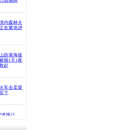
力就摘牌
境内森林火
正在紧张进
山跌落海拔
崖被困1天1夜
救起
火车去卖菜
买下
把道路让
突发疾病交