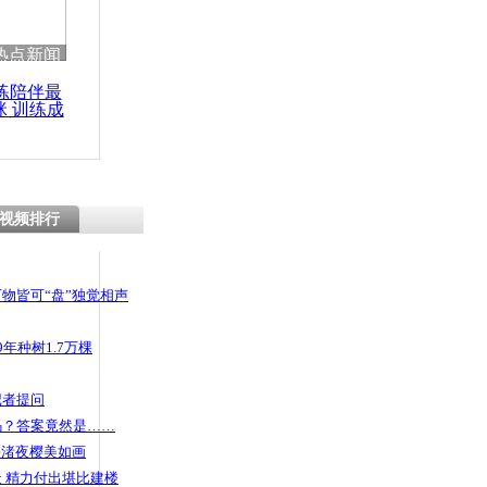
 哀思悼忠
热点新闻
练陪伴最
咪 训练成
功瘦身
手爬上3楼
视频排行
物皆可“盘”独觉相声
年种树1.7万棵
记者提问
码？答案竟然是……
头渚夜樱美如画
 精力付出堪比建楼