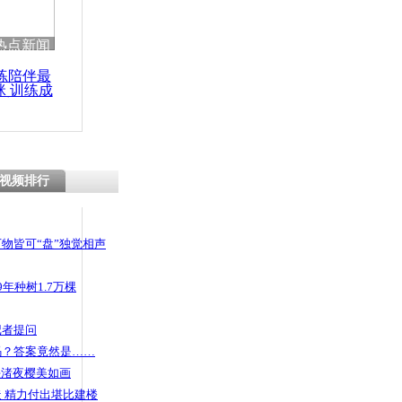
 哀思悼忠
热点新闻
练陪伴最
咪 训练成
功瘦身
假摔玩“碰
视频排行
物皆可“盘”独觉相声
年种树1.7万棵
记者提问
码？答案竟然是……
头渚夜樱美如画
 精力付出堪比建楼