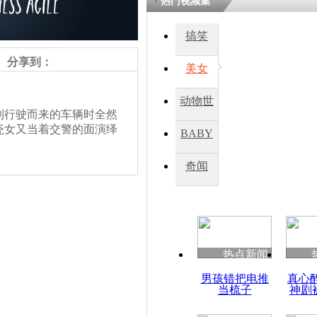
热门视频集
搞笑
四川一精神
病发持大锤
分享到：
美女
动物世
探访传承四
行驶而来的车辆时全然
俗：近万民
界
瓷女又当着交警的面演绎
BABY
英省亲送行
秀
奇闻
小伙骑车逆
崩溃 网上
因
热点新闻
责任编辑：【
王胤
】
四川兴文苗
男孩错把电推
真心
度苗族花山
当梳子
神剧