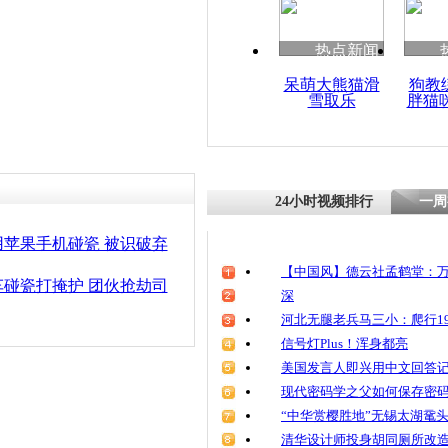
清明祭英烈
魂
热点新闻
呆萌大熊猫滑
狗教
雪取乐
胖猫
女子带宝宝
瓷”
24小时视频排行
一周
苹果手机碰瓷 被识破弃
【中国风】德云社孟鹤堂：万
碰瓷打掩护 团伙抢劫司
深
河北无腿老兵马三小：爬行19
信号灯Plus！浑身都亮
美国发言人即兴用中文回答
现代密码学之父如何保存密
“中华赏樱胜地”无锡太湖鼋
清华设计师投身胡同厕所改造