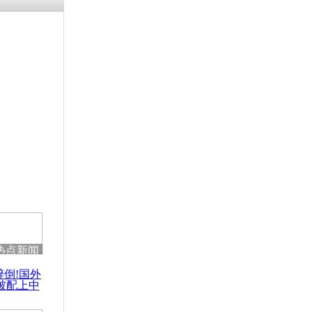
残疾男子因
砸银行
千年传统习
众为娥皇女
行被查情绪
回答崩溃原
热点新闻
乡上万人欢
醉倒!国外
节
被配上中
国民乐