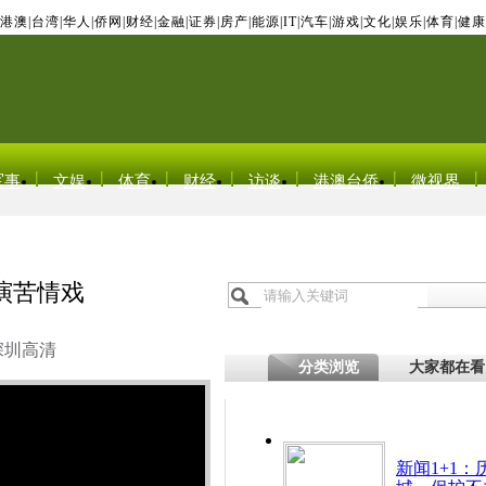
港澳
|
台湾
|
华人
|
侨网
|
财经
|
金融
|
证券
|
房产
|
能源
|
IT
|
汽车
|
游戏
|
文化
|
娱乐
|
体育
|
健康
军事
文娱
体育
财经
访谈
港澳台侨
微视界
演苦情戏
深圳高清
分类浏览
大家都在看
新闻1+1