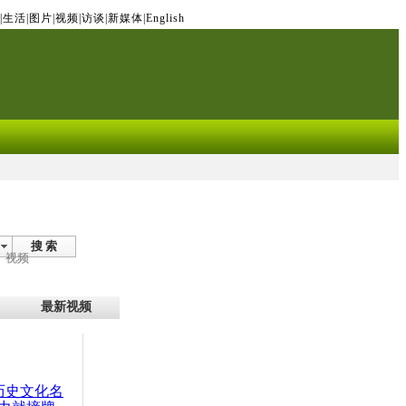
|
生活
|
图片
|
视频
|
访谈
|
新媒体
|
English
搜 索
视频
最新视频
：历史文化名