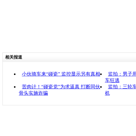
相关报道
小伙骑车来“碰瓷” 监控显示另有真相
监拍：男子用
车狂逃
苦肉计！“碰瓷党”为求逼真 打断同伙
监拍：三轮车
骨头实施诈骗
机