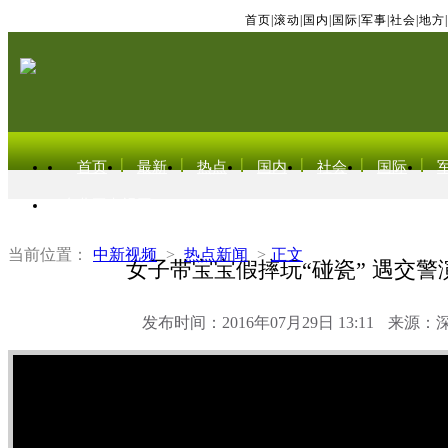
首页
|
滚动
|
国内
|
国际
|
军事
|
社会
|
地方
|
首页
最新
热点
国内
社会
国际
东北亚电视网
当前位置：
中新视频
>
热点新闻
>
正文
女子带宝宝假摔玩“碰瓷” 遇交警
发布时间：2016年07月29日 13:11
来源：