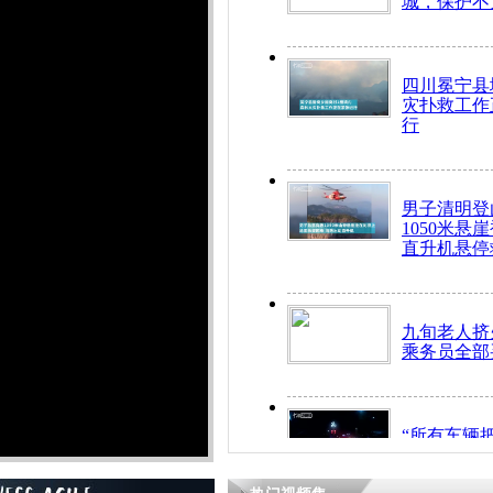
城，保护不
四川冕宁县
灾扑救工作
行
男子清明登
1050米悬
直升机悬停
九旬老人挤
乘务员全部
“所有车辆
开！”儿童
警急速救助