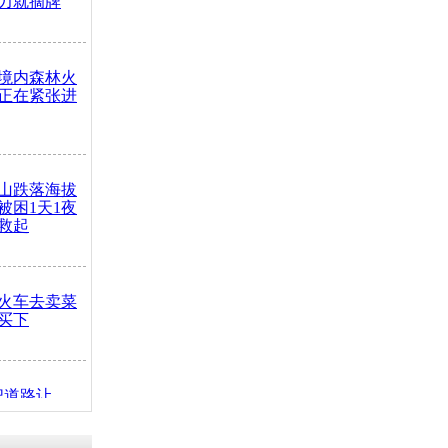
力就摘牌
境内森林火
正在紧张进
山跌落海拔
崖被困1天1夜
救起
火车去卖菜
买下
把道路让
突发疾病交