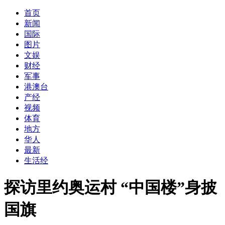
首页
新闻
国际
图片
文娱
财经
军事
港澳台
产经
视频
体育
地方
华人
最新
生活经
探访里约奥运村 “中国楼”身披
国旗