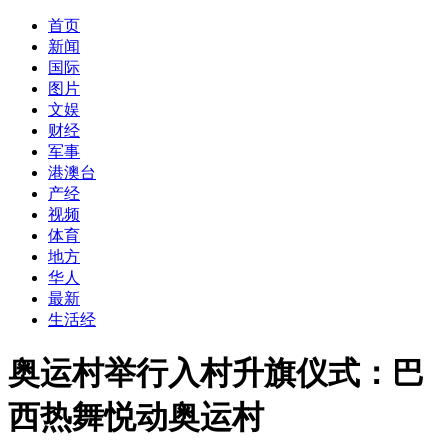
首页
新闻
国际
图片
文娱
财经
军事
港澳台
产经
视频
体育
地方
华人
最新
生活经
奥运村举行入村升旗仪式：巴
西热舞悦动奥运村