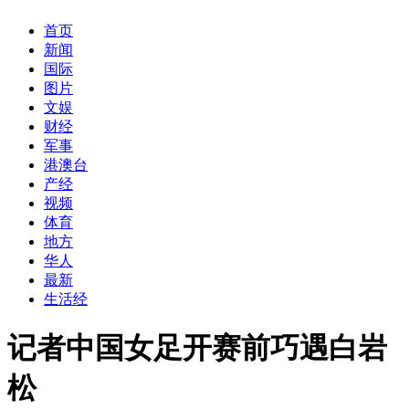
首页
新闻
国际
图片
文娱
财经
军事
港澳台
产经
视频
体育
地方
华人
最新
生活经
记者中国女足开赛前巧遇白岩
松