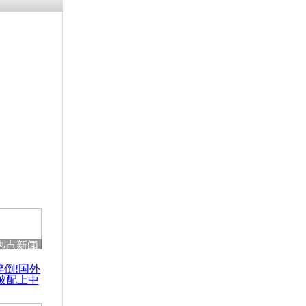
热点新闻
醉倒!国外
被配上中
国民乐