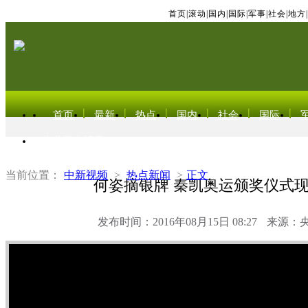
首页
|
滚动
|
国内
|
国际
|
军事
|
社会
|
地方
|
首页
最新
热点
国内
社会
国际
东北亚电视网
当前位置：
中新视频
>
热点新闻
>
正文
何姿摘银牌 秦凯奥运颁奖仪式
发布时间：2016年08月15日 08:27
来源：