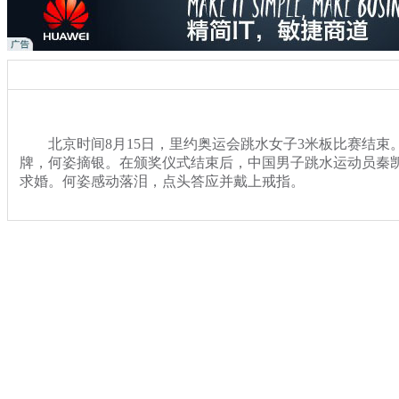
北京时间8月15日，里约奥运会跳水女子3米板比赛结束
牌，何姿摘银。在颁奖仪式结束后，中国男子跳水运动员秦
求婚。何姿感动落泪，点头答应并戴上戒指。
关键词：里约奥运会 跳水女子3米板决赛 施廷懋 何姿 金牌 
分类名称：
热点新闻
里约奥运花絮
标签：
专题：
2016里约奥运会