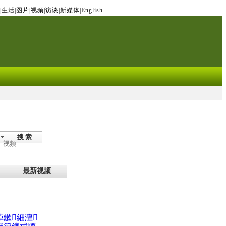
|
生活
|
图片
|
视频
|
访谈
|
新媒体
|
English
搜 索
视频
最新视频
晫鏉細澶