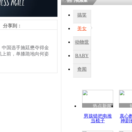
热门视频集
搞笑
分享到：
美女
动物世
。中国选手施廷懋夺得金
界
凯上前，单膝跪地向何姿
BABY
秀
奇闻
银牌
热点新闻
男孩错把电推
真心
当梳子
神剧
责任编辑：【
王祎
】