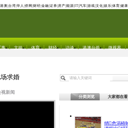
港澳
|
台湾
|
华人
|
侨网
|
财经
|
金融
|
证券
|
房产
|
能源
|
IT
|
汽车
|
游戏
|
文化
|
娱乐
|
体育
|
健康
军事
文娱
体育
财经
访谈
港澳台侨
微视界
现场求婚
央视新闻
分类浏览
大家都在看
绡悆涓栫