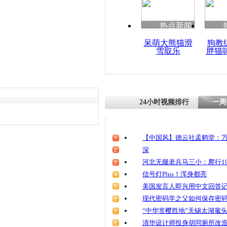
热点新闻
呆萌大熊猫滑
狗教
雪取乐
胖猫
24小时视频排行
一周
【中国风】德云社孟鹤堂：万
深
河北无腿老兵马三小：爬行19
信号灯Plus！浑身都亮
美国发言人即兴用中文回答
现代密码学之父如何保存密
“中华赏樱胜地”无锡太湖鼋
清华设计师投身胡同厕所改造