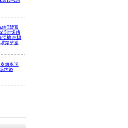
冧篃鑳戒竴
冻鍏竷骞
26浜哄悕鍗
褰掗槦 鑹惧
叆鍚嶅崟
 秦凯奥运
场求婚