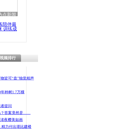
热点新闻
练陪伴最
咪 训练成
功瘦身
视频排行
物皆可“盘”独觉相声
年种树1.7万棵
记者提问
码？答案竟然是……
头渚夜樱美如画
 精力付出堪比建楼