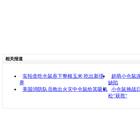
相关报道
实拍贪吃仓鼠吞下整根玉米 吃出新境
超萌小仓鼠连
界
缺陷
美国消防队员救出火灾中仓鼠给其吸氧
小仓鼠挑战日
松"获胜"