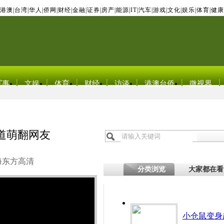
港澳
|
台湾
|
华人
|
侨网
|
财经
|
金融
|
证券
|
房产
|
能源
|
IT
|
汽车
|
游戏
|
文化
|
娱乐
|
体育
|
健康
军事
文娱
体育
财经
访谈
港澳台侨
微视界
道萌翻网友
海东方高清
分类浏览
大家都在看
小仓鼠变身