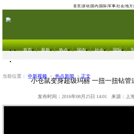
首页
|
滚动
|
国内
|
国际
|
军事
|
社会
|
地方
|
首页
最新
热点
国内
社会
国际
东北亚电视网
当前位置：
中新视频
>
热点新闻
>
正文
小仓鼠变身超级玛丽 一扭一扭钻管
发布时间：2016年08月25日 14:01
来源：上