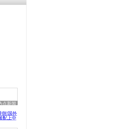
热点新闻
醉倒!国外
被配上中
国民乐