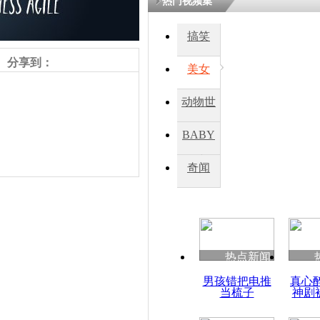
热门视频集
搞笑
分享到：
美女
动物世
界
BABY
秀
奇闻
责任编辑：【
吉晓东
】
热点新闻
男孩错把电推
真心
当梳子
神剧