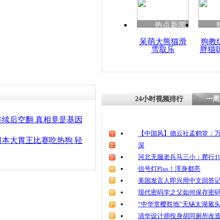
热点新闻
呆萌大熊猫滑
狗教
雪取乐
胖猫
24小时视频排行
一周
续后空翻 真相竟是基因
【中国风】德云社孟鹤堂：万
本大胃王比赛吃热狗 轻
深
河北无腿老兵马三小：爬行19
信号灯Plus！浑身都亮
美国发言人即兴用中文回答
现代密码学之父如何保存密
“中华赏樱胜地”无锡太湖鼋
清华设计师投身胡同厕所改造