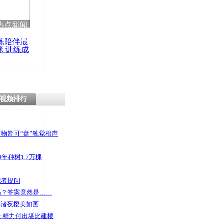
热点新闻
练陪伴最
咪 训练成
功瘦身
视频排行
物皆可“盘”独觉相声
年种树1.7万棵
记者提问
码？答案竟然是……
头渚夜樱美如画
 精力付出堪比建楼