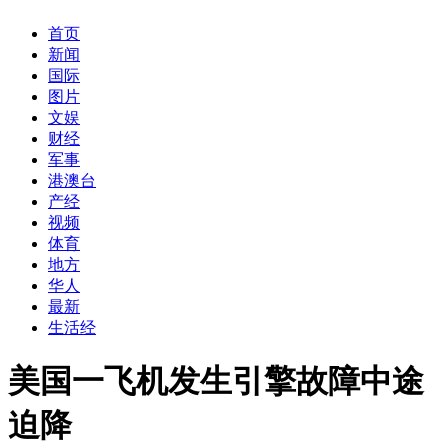
首页
新闻
国际
图片
文娱
财经
军事
港澳台
产经
视频
体育
地方
华人
最新
生活经
美国一飞机发生引擎故障中途
迫降