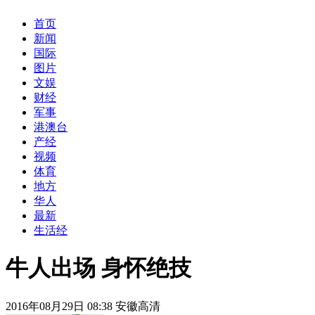
首页
新闻
国际
图片
文娱
财经
军事
港澳台
产经
视频
体育
地方
华人
最新
生活经
牛人出场 身怀绝技
2016年08月29日 08:38 安徽高清