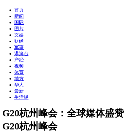
首页
新闻
国际
图片
文娱
财经
军事
港澳台
产经
视频
体育
地方
华人
最新
生活经
G20杭州峰会：全球媒体盛赞
G20杭州峰会