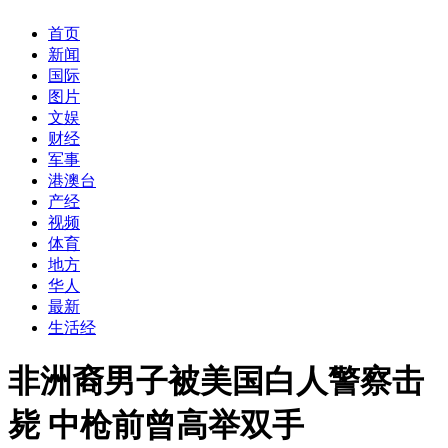
首页
新闻
国际
图片
文娱
财经
军事
港澳台
产经
视频
体育
地方
华人
最新
生活经
非洲裔男子被美国白人警察击
毙 中枪前曾高举双手