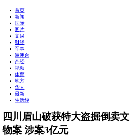
首页
新闻
国际
图片
文娱
财经
军事
港澳台
产经
视频
体育
地方
华人
最新
生活经
四川眉山破获特大盗掘倒卖文
物案 涉案3亿元