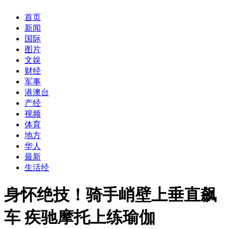
首页
新闻
国际
图片
文娱
财经
军事
港澳台
产经
视频
体育
地方
华人
最新
生活经
身怀绝技！骑手峭壁上垂直飙
车 疾驰摩托上练瑜伽