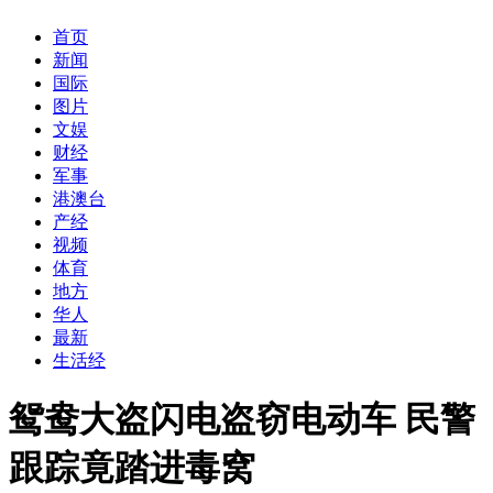
首页
新闻
国际
图片
文娱
财经
军事
港澳台
产经
视频
体育
地方
华人
最新
生活经
鸳鸯大盗闪电盗窃电动车 民警
跟踪竟踏进毒窝