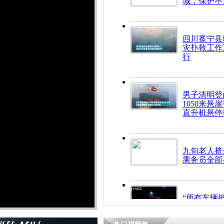
城，保护不
四川冕宁县
灾扑救工作
行
男子清明登
1050米悬
直升机悬停
九旬老人挤
乘务员全部
“所有车辆
开！”儿童
警急速救助