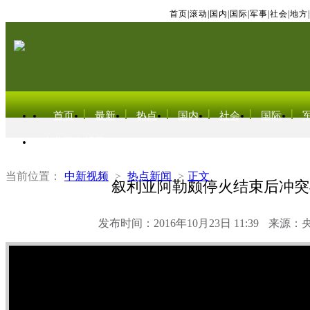
首页
|
滚动
|
国内
|
国际
|
军事
|
社会
|
地方
|
首页
最新
热点
国内
社会
国际
东北亚电视网
当前位置：
中新视频
>
热点新闻
>
正文
叙利亚阿勒颇停火结束后冲突
发布时间：2016年10月23日 11:39
来源：