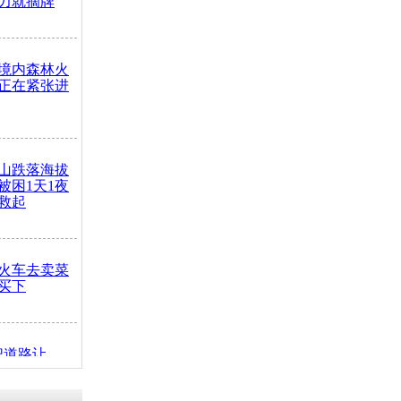
力就摘牌
境内森林火
正在紧张进
山跌落海拔
崖被困1天1夜
救起
火车去卖菜
买下
把道路让
突发疾病交