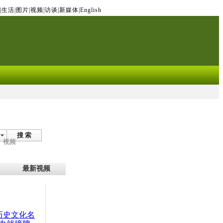
|
生活
|
图片
|
视频
|
访谈
|
新媒体
|
English
搜 索
视频
最新视频
：历史文化名