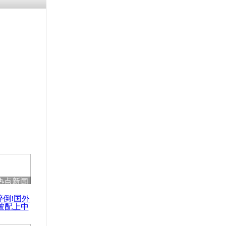
残疾男子因
砸银行
千年传统习
众为娥皇女
行被查情绪
回答崩溃原
热点新闻
乡上万人欢
醉倒!国外
节
被配上中
国民乐