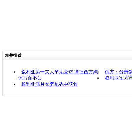
相关报道
叙利亚第一夫人罕见受访 痛批西方媒
俄方：分辨叙
体片面不公
叙利亚军方
叙利亚满月女婴瓦砾中获救