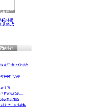
 哀思悼忠
热点新闻
练陪伴最
咪 训练成
功瘦身
颇停火结束
视频排行
物皆可“盘”独觉相声
年种树1.7万棵
记者提问
码？答案竟然是……
头渚夜樱美如画
 精力付出堪比建楼