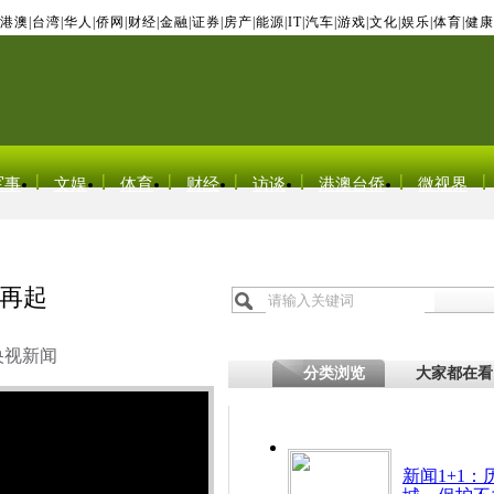
港澳
|
台湾
|
华人
|
侨网
|
财经
|
金融
|
证券
|
房产
|
能源
|
IT
|
汽车
|
游戏
|
文化
|
娱乐
|
体育
|
健康
军事
文娱
体育
财经
访谈
港澳台侨
微视界
再起
央视新闻
分类浏览
大家都在看
新闻1+1