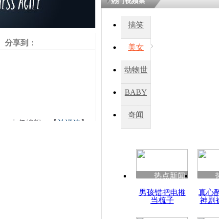
热门视频集
搞笑
四川一精神
病发持大锤
分享到：
美女
动物世
探访传承四
俗：近万民
界
BABY
英省亲送行
秀
奇闻
责任编辑：【
兰泽清
】
小伙骑车逆
崩溃 网上
因
热点新闻
四川兴文苗
男孩错把电推
真心
度苗族花山
当梳子
神剧