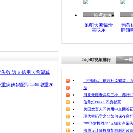
热点新闻
呆萌大熊猫滑
狗教
雪取乐
胖猫
24小时视频排行
一周
失败 透支信用卡希望减
【中国风】德云社孟鹤堂：万
给重病妈妈配型半年增重20
深
河北无腿老兵马三小：爬行19
信号灯Plus！浑身都亮
美国发言人即兴用中文回答
现代密码学之父如何保存密
“中华赏樱胜地”无锡太湖鼋
清华设计师投身胡同厕所改造