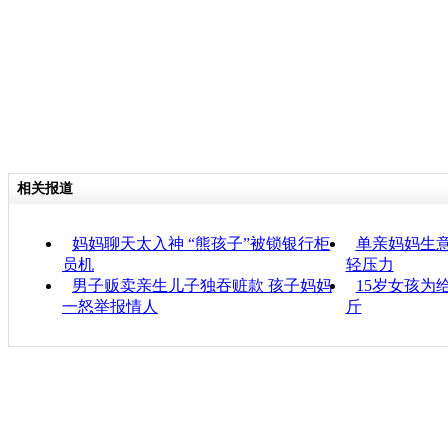
相关报道
妈妈聊天太入神 “熊孩子”被锁银行柜
单亲妈妈生意
员机
轻压力
男子贩卖亲生儿子独吞赃款 孩子妈妈
15岁女孩为
一怒举报情人
斤