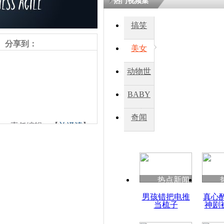
热门视频集
搞笑
分享到：
美女
动物世
界
BABY
秀
奇闻
责任编辑：【
兰泽清
】
热点新闻
男孩错把电推
真心
当梳子
神剧