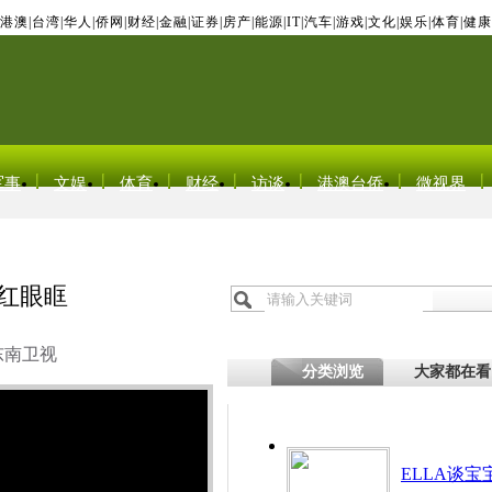
港澳
|
台湾
|
华人
|
侨网
|
财经
|
金融
|
证券
|
房产
|
能源
|
IT
|
汽车
|
游戏
|
文化
|
娱乐
|
体育
|
健康
军事
文娱
体育
财经
访谈
港澳台侨
微视界
宝红眼眶
东南卫视
分类浏览
大家都在看
ELLA谈宝