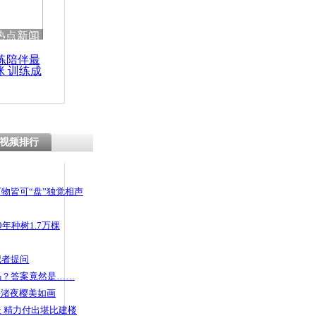
热点新闻
练陪伴最
咪 训练成
功瘦身
视频排行
物皆可“盘”独觉相声
年种树1.7万棵
记者提问
码？答案竟然是……
头渚夜樱美如画
 精力付出堪比建楼