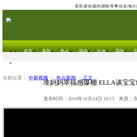
首页
|
滚动
|
国内
|
国际
|
军事
|
社会
|
地方
|
首页
最新
热点
国内
社会
国际
东北亚电视网
当前位置：
中新视频
>
热点新闻
>
正文
准妈妈幸福感爆棚 ELLA谈宝
发布时间：2016年10月24日 19:15
来源：