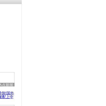
热点新闻
醉倒!国外
被配上中
国民乐