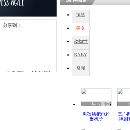
热门视频集
搞笑
四川一精神
病发持大锤
分享到：
美女
动物世
探访传承四
俗：近万民
界
BABY
英省亲送行
秀
奇闻
责任编辑：【
兰泽清
】
小伙骑车逆
崩溃 网上
因
热点新闻
四川兴文苗
男孩错把电推
真心
度苗族花山
当梳子
神剧