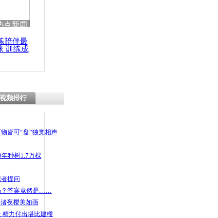
 哀思悼忠
热点新闻
练陪伴最
咪 训练成
功瘦身
弃儿逃跑
视频排行
物皆可“盘”独觉相声
年种树1.7万棵
记者提问
码？答案竟然是……
头渚夜樱美如画
 精力付出堪比建楼