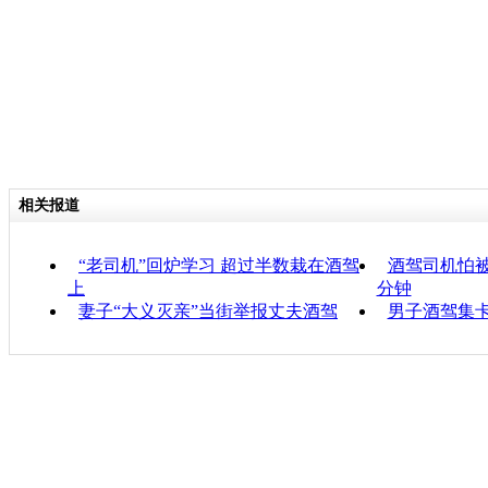
相关报道
“老司机”回炉学习 超过半数栽在酒驾
酒驾司机怕被
上
分钟
妻子“大义灭亲”当街举报丈夫酒驾
男子酒驾集卡