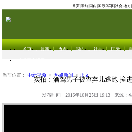
首页
|
滚动
|
国内
|
国际
|
军事
|
社会
|
地方
|
首页
最新
热点
国内
社会
国际
东北亚电视网
当前位置：
中新视频
>
热点新闻
>
正文
实拍：酒驾男子被查弃儿逃跑 撞
发布时间：2016年10月25日 19:13
来源：