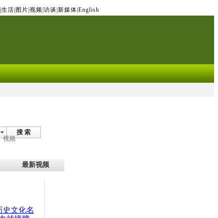
|
生活
|
图片
|
视频
|
访谈
|
新媒体
|
English
搜 索
视频
最新视频
：历史文化名