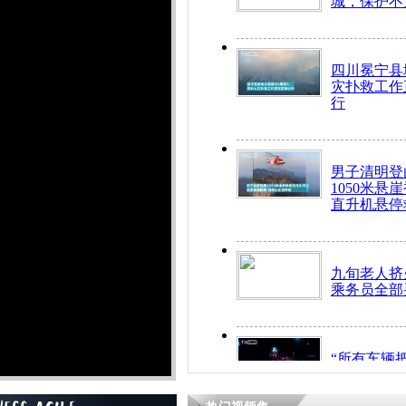
城，保护不
四川冕宁县
灾扑救工作
行
男子清明登
1050米悬
直升机悬停
九旬老人挤
乘务员全部
“所有车辆
开！”儿童
警急速救助