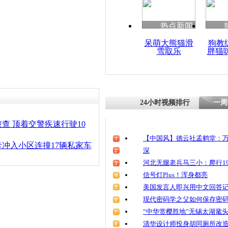
清明祭英烈
魂
热点新闻
呆萌大熊猫滑
狗教
雪取乐
胖猫
酒驾男被查
24小时视频排行
一周
查 顶着交警疾速行驶10
【中国风】德云社孟鹤堂：万
冲入小区连撞17辆私家车
深
河北无腿老兵马三小：爬行19
信号灯Plus！浑身都亮
美国发言人即兴用中文回答
现代密码学之父如何保存密
“中华赏樱胜地”无锡太湖鼋
清华设计师投身胡同厕所改造