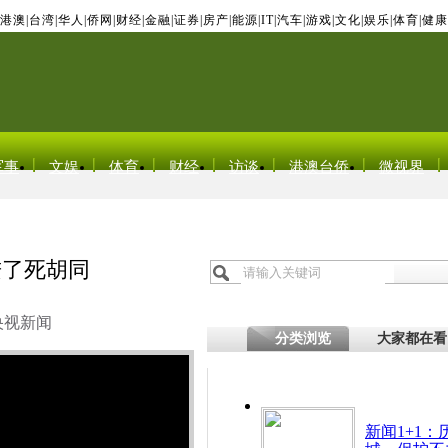
港澳
|
台湾
|
华人
|
侨网
|
财经
|
金融
|
证券
|
房产
|
能源
|
IT
|
汽车
|
游戏
|
文化
|
娱乐
|
体育
|
健康
军事
文娱
体育
财经
访谈
港澳台侨
微视界
进了死胡同
央视新闻
分类浏览
大家都在看
新闻1+1