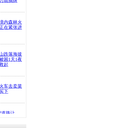
力就摘牌
境内森林火
正在紧张进
山跌落海拔
崖被困1天1夜
救起
火车去卖菜
买下
把道路让
突发疾病交