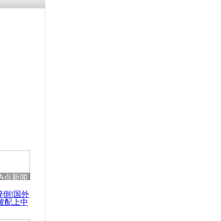
残疾男子因
砸银行
千年传统习
众为娥皇女
行被查情绪
回答崩溃原
热点新闻
乡上万人欢
醉倒!国外
节
被配上中
国民乐