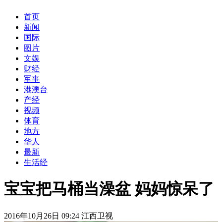
首页
新闻
国际
图片
文娱
财经
军事
港澳台
产经
视频
体育
地方
华人
最新
生活经
宝宝把马桶当澡盆 妈妈惊呆了
2016年10月26日 09:24 江西卫视