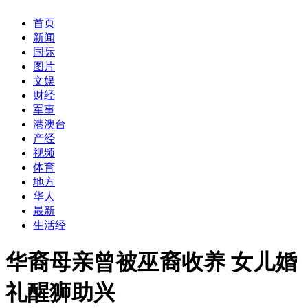
首页
新闻
国际
图片
文娱
财经
军事
港澳台
产经
视频
体育
地方
华人
最新
生活经
华裔母亲曾被巫裔收养 女儿婚
礼醒狮助兴