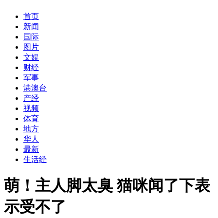
首页
新闻
国际
图片
文娱
财经
军事
港澳台
产经
视频
体育
地方
华人
最新
生活经
萌！主人脚太臭 猫咪闻了下表
示受不了