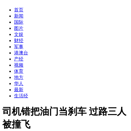
首页
新闻
国际
图片
文娱
财经
军事
港澳台
产经
视频
体育
地方
华人
最新
生活经
司机错把油门当刹车 过路三人
被撞飞