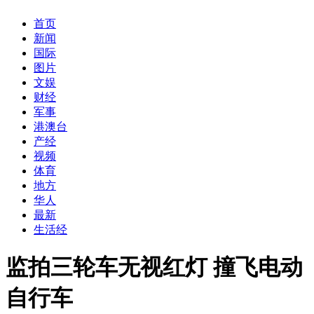
首页
新闻
国际
图片
文娱
财经
军事
港澳台
产经
视频
体育
地方
华人
最新
生活经
监拍三轮车无视红灯 撞飞电动
自行车