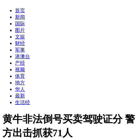
首页
新闻
国际
图片
文娱
财经
军事
港澳台
产经
视频
体育
地方
华人
最新
生活经
黄牛非法倒号买卖驾驶证分 警
方出击抓获71人