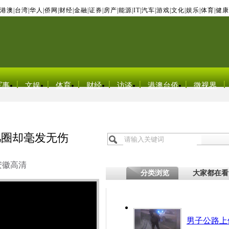
港澳
|
台湾
|
华人
|
侨网
|
财经
|
金融
|
证券
|
房产
|
能源
|
IT
|
汽车
|
游戏
|
文化
|
娱乐
|
体育
|
健康
军事
文娱
体育
财经
访谈
港澳台侨
微视界
几圈却毫发无伤
安徽高清
分类浏览
大家都在看
男子公路上