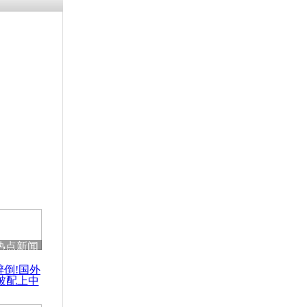
热点新闻
醉倒!国外
被配上中
国民乐