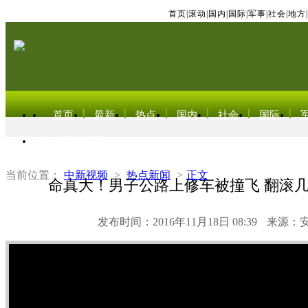
首页
|
滚动
|
国内
|
国际
|
军事
|
社会
|
地方
|
首页
最新
热点
国内
社会
国际
东北亚电视网
当前位置：
中新视频
>
热点新闻
>
正文
命真大！男子公路上修车被撞飞 翻滚
发布时间：2016年11月18日 08:39
来源：