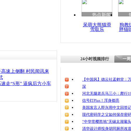
热点新闻
呆萌大熊猫滑
狗教
雪取乐
胖猫
24小时视频排行
一周
高速上侧翻 村民闻讯来
武
【中国风】德云社孟鹤堂：万
速走“S形” 逼疯后方小车
深
河北无腿老兵马三小：爬行19
信号灯Plus！浑身都亮
美国发言人即兴用中文回答
现代密码学之父如何保存密
“中华赏樱胜地”无锡太湖鼋
清华设计师投身胡同厕所改造