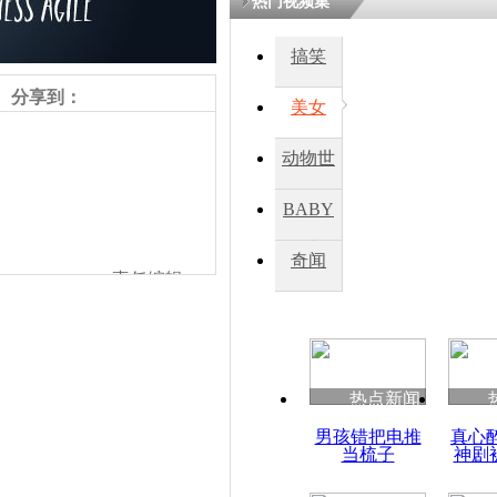
热门视频集
搞笑
分享到：
美女
动物世
界
BABY
秀
奇闻
责任编辑：
热点新闻
男孩错把电推
真心
当梳子
神剧