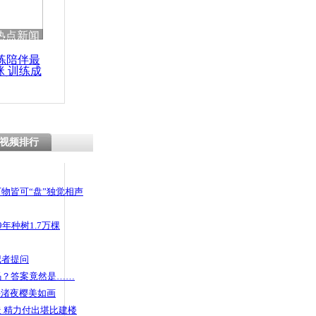
热点新闻
练陪伴最
咪 训练成
功瘦身
视频排行
物皆可“盘”独觉相声
年种树1.7万棵
记者提问
码？答案竟然是……
头渚夜樱美如画
 精力付出堪比建楼