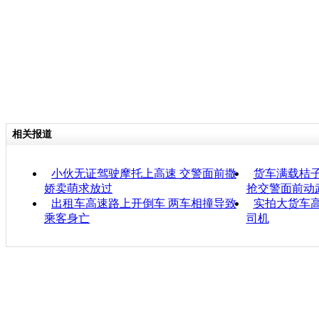
相关报道
小伙无证驾驶摩托上高速 交警面前撒
货车满载桔子
娇卖萌求放过
抢交警面前动
出租车高速路上开倒车 两车相撞导致
实拍大货车高
乘客身亡
司机