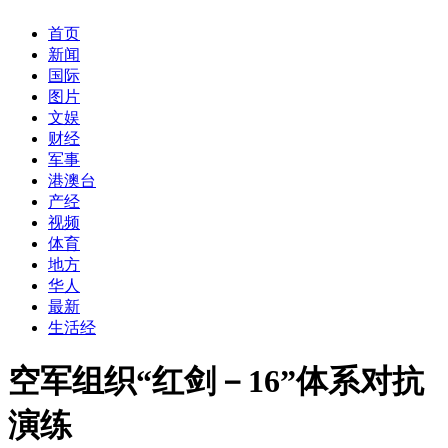
首页
新闻
国际
图片
文娱
财经
军事
港澳台
产经
视频
体育
地方
华人
最新
生活经
空军组织“红剑－16”体系对抗
演练