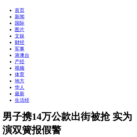
首页
新闻
国际
图片
文娱
财经
军事
港澳台
产经
视频
体育
地方
华人
最新
生活经
男子携14万公款出街被抢 实为
演双簧报假警