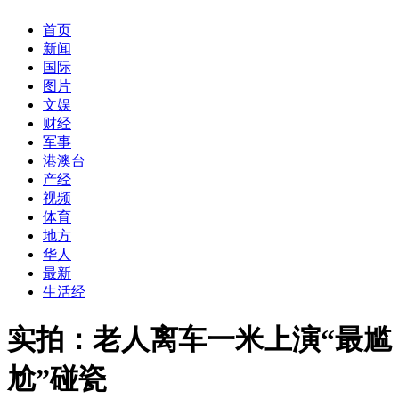
首页
新闻
国际
图片
文娱
财经
军事
港澳台
产经
视频
体育
地方
华人
最新
生活经
实拍：老人离车一米上演“最尴
尬”碰瓷