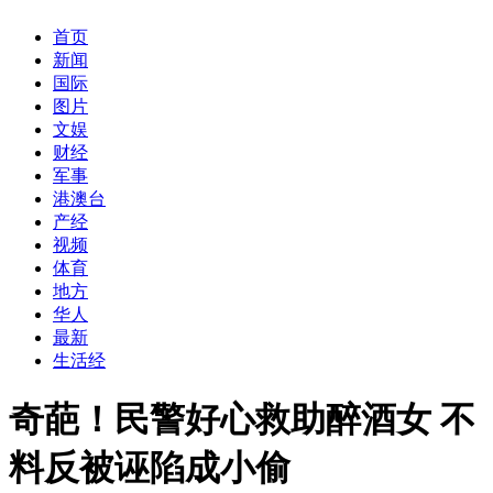
首页
新闻
国际
图片
文娱
财经
军事
港澳台
产经
视频
体育
地方
华人
最新
生活经
奇葩！民警好心救助醉酒女 不
料反被诬陷成小偷