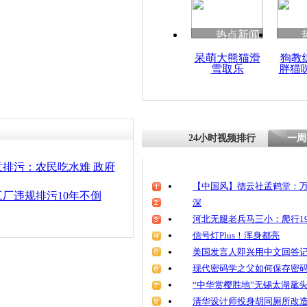
清明祭英烈
魂
热点新闻
呆萌大熊猫滑
狗教
雪取乐
胖猫
曝九江肆意
眼睛
24小时视频排行
一周
排污：农民吃水难 政府
【中国风】德云社孟鹤堂：万
厂违规排污10年不倒
深
河北无腿老兵马三小：爬行19
信号灯Plus！浑身都亮
美国发言人即兴用中文回答
现代密码学之父如何保存密
“中华赏樱胜地”无锡太湖鼋
清华设计师投身胡同厕所改造