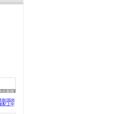
残疾男子因
砸银行
千年传统习
众为娥皇女
行被查情绪
回答崩溃原
热点新闻
乡上万人欢
醉倒!国外
节
被配上中
国民乐