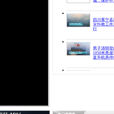
城，保护不
四川冕宁县
灾扑救工作
行
男子清明登
1050米悬
直升机悬停
九旬老人挤
乘务员全部
“所有车辆
开！”儿童
警急速救助