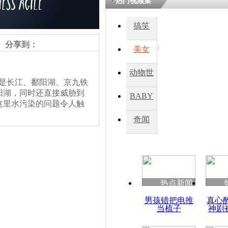
热门视频集
搞笑
四川一精神
病发持大锤
分享到：
美女
动物世
探访传承四
是长江、鄱阳湖、京九铁
俗：近万民
界
阳湖，同时还直接威胁到
BABY
英省亲送行
这里水污染的问题令人触
秀
奇闻
小伙骑车逆
辣眼睛
崩溃 网上
因
热点新闻
四川兴文苗
责任编辑：【
兰泽清
】
男孩错把电推
真心
度苗族花山
当梳子
神剧