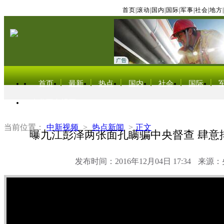
首页
|
滚动
|
国内
|
国际
|
军事
|
社会
|
地方
|
首页
最新
热点
国内
社会
国际
东北亚电视网
当前位置：
中新视频
>
热点新闻
>
正文
曝九江彭泽两张面孔瞒骗中央督查 肆意
发布时间：2016年12月04日 17:34
来源：