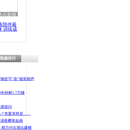
 哀思悼忠
热点新闻
练陪伴最
咪 训练成
功瘦身
排污空气辣
视频排行
物皆可“盘”独觉相声
年种树1.7万棵
记者提问
码？答案竟然是……
头渚夜樱美如画
 精力付出堪比建楼