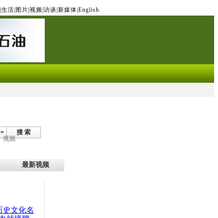
|
生活
|
图片
|
视频
|
访谈
|
新媒体
|
English
搜 索
视频
最新视频
：历史文化名