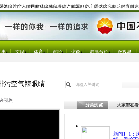
港澳
|
台湾
|
华人
|
侨网
|
财经
|
金融
|
证券
|
房产
|
能源
|
IT
|
汽车
|
游戏
|
文化
|
娱乐
|
体育
|
健康
军事
文娱
体育
财经
访谈
港澳台侨
微视界
排污空气辣眼睛
央视网
分类浏览
大家都在看
新闻1+1