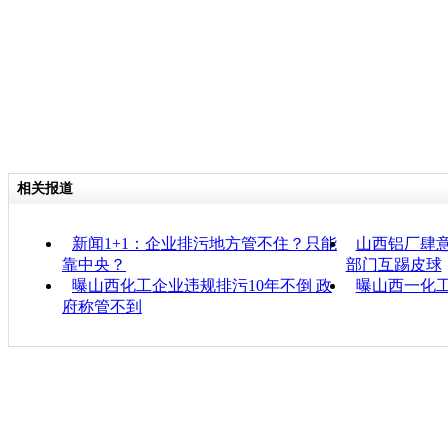
相关报道
新闻1+1：企业排污地方管不住？只能
山西铝厂肆意
靠中央？
部门互踢皮球
曝山西化工企业违规排污10年不倒 政
曝山西一化工
府称管不到