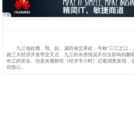
九江地处赣、鄂、皖、湘四省交界处，号称“三江之口，
路三大经济开发带交叉点，九江的水质情况不仅仅影响到鄱
长江的安全。但是央视财经《经济半小时》记着调查发现，
目惊心。
关键词：九江 彭泽 两张面孔 瞒骗 中央督查 肆意 排污 空气 
分类名称：
热点新闻