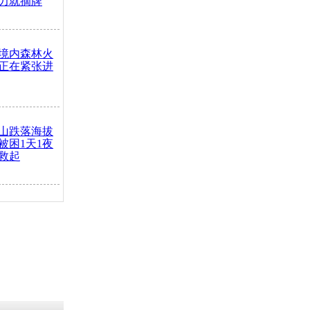
力就摘牌
境内森林火
正在紧张进
山跌落海拔
崖被困1天1夜
救起
火车去卖菜
买下
把道路让
突发疾病交