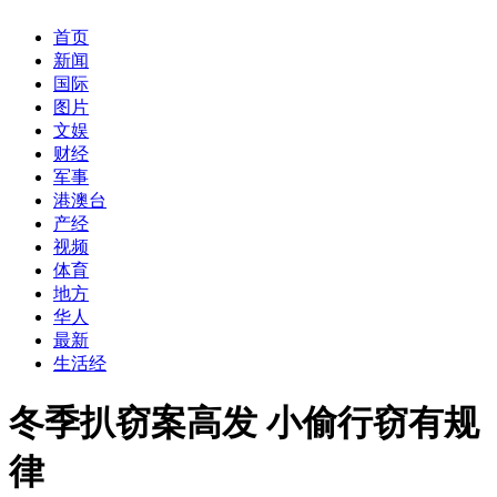
首页
新闻
国际
图片
文娱
财经
军事
港澳台
产经
视频
体育
地方
华人
最新
生活经
冬季扒窃案高发 小偷行窃有规
律