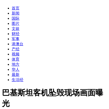
首页
新闻
国际
图片
文娱
财经
军事
港澳台
产经
视频
体育
地方
华人
最新
生活经
巴基斯坦客机坠毁现场画面曝
光