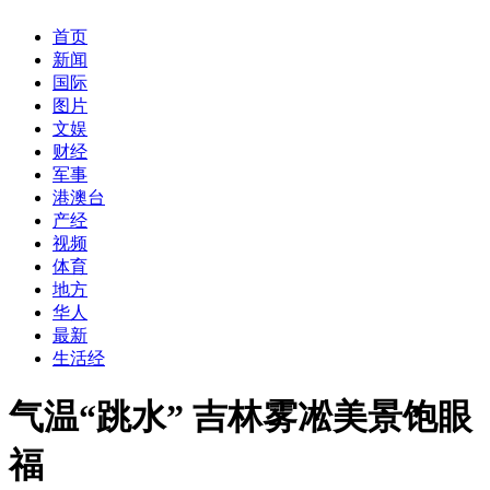
首页
新闻
国际
图片
文娱
财经
军事
港澳台
产经
视频
体育
地方
华人
最新
生活经
气温“跳水” 吉林雾凇美景饱眼
福