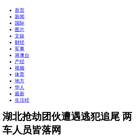
首页
新闻
国际
图片
文娱
财经
军事
港澳台
产经
视频
体育
地方
华人
最新
生活经
湖北抢劫团伙遭遇逃犯追尾 两
车人员皆落网