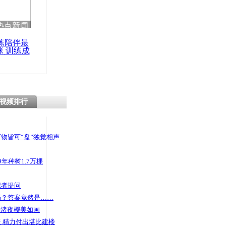
热点新闻
练陪伴最
咪 训练成
功瘦身
视频排行
物皆可“盘”独觉相声
年种树1.7万棵
记者提问
码？答案竟然是……
头渚夜樱美如画
 精力付出堪比建楼