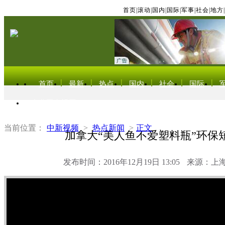
首页
|
滚动
|
国内
|
国际
|
军事
|
社会
|
地方
|
首页
最新
热点
国内
社会
国际
东北亚电视网
当前位置：
中新视频
>
热点新闻
>
正文
加拿大“美人鱼不爱塑料瓶”环保
发布时间：2016年12月19日 13:05
来源：上