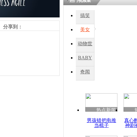
热门视频集
熷悎浣� 
瘑灞€
搞笑
分享到：
美女
娉板浗閫€
笂灏嗭細姝�
动物世
忓彈瀹炴垬
鍚稿紩澶氬
界
ㄤ笘鐣岃
BABY
秀
奇闻
加拿大环保
责任编辑：【
王胤
】
热点新闻
男孩错把电推
真心
当梳子
神剧