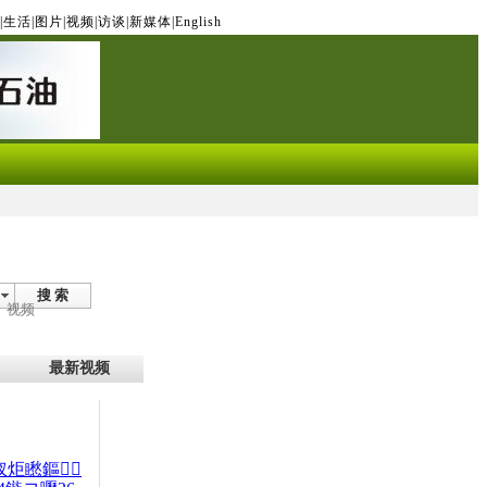
|
生活
|
图片
|
视频
|
访谈
|
新媒体
|
English
搜 索
视频
最新视频
杈炬矁鏂