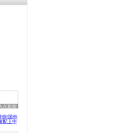
涓ㄥ浗闄呰
褰圭┖鍐涗
-10CE缁
妫€楠岋紝
浗鍏虫敞涓
短片走红
热点新闻
醉倒!国外
被配上中
国民乐