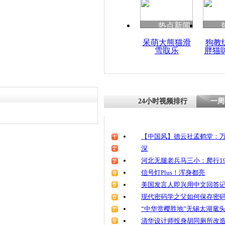
热点新闻
呆萌大熊猫滑
狗教
雪取乐
胖猫
24小时视频排行
一周
【中国风】德云社孟鹤堂：万
深
河北无腿老兵马三小：爬行19
信号灯Plus！浑身都亮
美国发言人即兴用中文回答
现代密码学之父如何保存密
“中华赏樱胜地”无锡太湖鼋
清华设计师投身胡同厕所改造