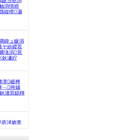
4鏃ヨ嚦26
触涓惧姙
綔鍑嗗灏
満鍏ュ眬涓
浠ヤ紛鍐茬
曠垎涓笢
《鈥濓紵
弗澶崕榫
搴﹁绔嬧
澂鈥濇寫鎴樿
缇庡浗娆查
簹涓庝腑鍥
┾€濓紝鍙嶅
解€斾笢鐩