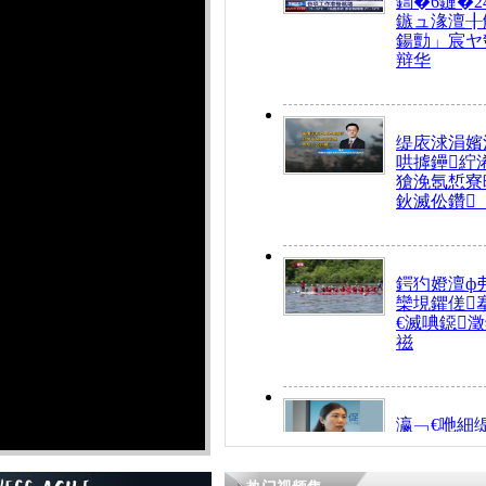
鍧�6鏈�2
鏃ュ湪澶╂
鍚勯」宸ヤ
辩华
缇庡浗涓嬪
哄摢鑸紵
獊浼氬惁寮
鈥滅伀鑽
鍔犳嬁澶ф
欒垷鑺傞
€滅唺鐚
禌
瀛﹁€咃細
€间笢鍗椾
解€滆劚閽
姪鎺ㄤ腑鍥