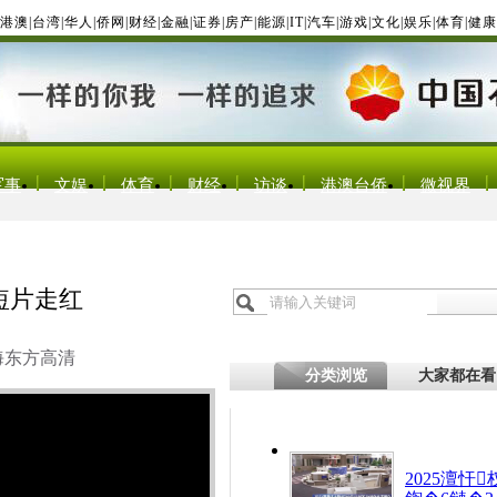
港澳
|
台湾
|
华人
|
侨网
|
财经
|
金融
|
证券
|
房产
|
能源
|
IT
|
汽车
|
游戏
|
文化
|
娱乐
|
体育
|
健康
军事
文娱
体育
财经
访谈
港澳台侨
微视界
短片走红
海东方高清
分类浏览
大家都在看
2025澶忓