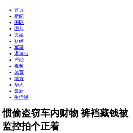
首页
新闻
国际
图片
文娱
财经
军事
港澳台
产经
视频
体育
地方
华人
最新
生活经
惯偷盗窃车内财物 裤裆藏钱被
监控拍个正着