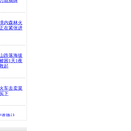
力就摘牌
境内森林火
正在紧张进
山跌落海拔
崖被困1天1夜
救起
火车去卖菜
买下
把道路让
突发疾病交