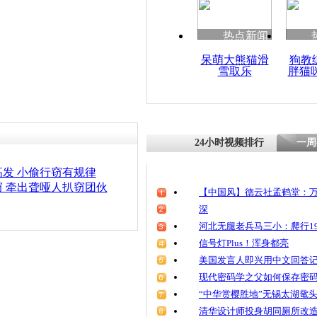
清明祭英烈
魂
热点新闻
呆萌大熊猫滑
狗教
雪取乐
胖猫
男子公交车
堵
24小时视频排行
一周
发 小偷行窃有规律
 牵出聋哑人扒窃团伙
【中国风】德云社孟鹤堂：万
深
河北无腿老兵马三小：爬行19
信号灯Plus！浑身都亮
美国发言人即兴用中文回答
现代密码学之父如何保存密
“中华赏樱胜地”无锡太湖鼋
清华设计师投身胡同厕所改造