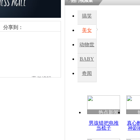
热门视频集
搞笑
四川一精神
病发持大锤
分享到：
美女
动物世
探访传承四
俗：近万民
界
BABY
英省亲送行
秀
奇闻
责任编辑：
小伙骑车逆
崩溃 网上
因
热点新闻
四川兴文苗
男孩错把电推
真心
度苗族花山
当梳子
神剧