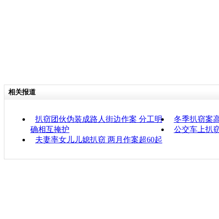
相关报道
扒窃团伙伪装成路人街边作案 分工明
冬季扒窃案高
确相互掩护
公交车上扒窃
夫妻率女儿儿媳扒窃 两月作案超60起