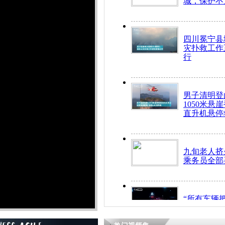
城，保护不
四川冕宁县
灾扑救工作
行
男子清明登
1050米悬
直升机悬停
九旬老人挤
乘务员全部
“所有车辆
开！”儿童
警急速救助