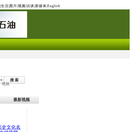
|
生活
|
图片
|
视频
|
访谈
|
新媒体
|
English
搜 索
视频
最新视频
：历史文化名