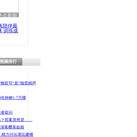
 哀思悼忠
热点新闻
练陪伴最
咪 训练成
功瘦身
上扒窃被围
视频排行
物皆可“盘”独觉相声
年种树1.7万棵
记者提问
码？答案竟然是……
头渚夜樱美如画
 精力付出堪比建楼