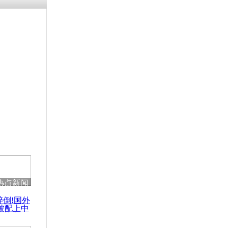
残疾男子因
砸银行
千年传统习
众为娥皇女
行被查情绪
回答崩溃原
热点新闻
乡上万人欢
醉倒!国外
节
被配上中
国民乐