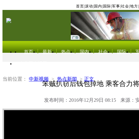
首页
|
滚动
|
国内
|
国际
|
军事
|
社会
|
地方
|
首页
最新
热点
国内
社会
国际
东北亚电视网
当前位置：
中新视频
>
热点新闻
>
正文
笨贼扒窃后钱包掉地 乘客合力
发布时间：2016年12月29日 08:15
来源：