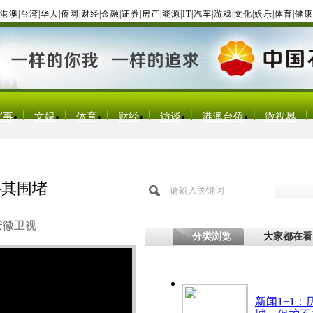
港澳
|
台湾
|
华人
|
侨网
|
财经
|
金融
|
证券
|
房产
|
能源
|
IT
|
汽车
|
游戏
|
文化
|
娱乐
|
体育
|
健康
军事
文娱
体育
财经
访谈
港澳台侨
微视界
将其围堵
安徽卫视
分类浏览
大家都在看
新闻1+1