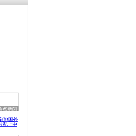
残疾男子因
砸银行
千年传统习
众为娥皇女
行被查情绪
回答崩溃原
热点新闻
乡上万人欢
醉倒!国外
节
被配上中
国民乐