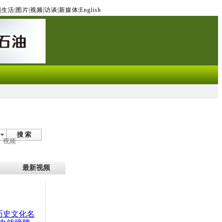
|
生活
|
图片
|
视频
|
访谈
|
新媒体
|
English
搜 索
视频
最新视频
：历史文化名