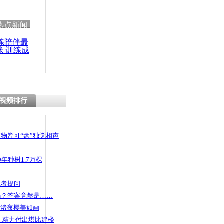
 哀思悼忠
热点新闻
练陪伴最
咪 训练成
功瘦身
水果
视频排行
物皆可“盘”独觉相声
年种树1.7万棵
记者提问
码？答案竟然是……
头渚夜樱美如画
 精力付出堪比建楼