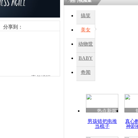
热门视频集
搞笑
四川一精神
病发持大锤
分享到：
美女
动物世
探访传承四
俗：近万民
界
BABY
英省亲送行
秀
奇闻
责任编辑：
小伙骑车逆
崩溃 网上
因
热点新闻
四川兴文苗
男孩错把电推
真心
度苗族花山
当梳子
神剧