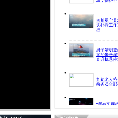
城，保护不
四川冕宁县
灾扑救工作
行
男子清明登
1050米悬
直升机悬停
九旬老人挤
乘务员全部
“所有车辆
开！”儿童
警急速救助