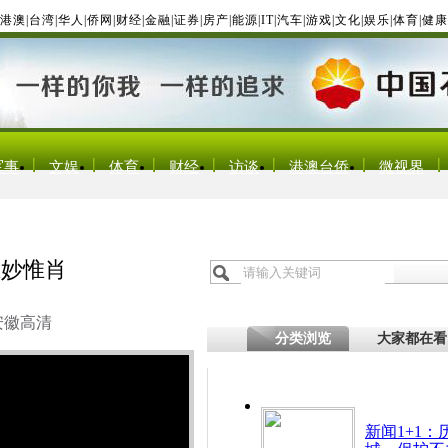
港澳
|
台湾
|
华人
|
侨网
|
财经
|
金融
|
证券
|
房产
|
能源
|
IT
|
汽车
|
游戏
|
文化
|
娱乐
|
体育
|
健康
军事
文娱
体育
财经
访谈
港澳台侨
微视界
惟妙惟肖
安徽高清
分类浏览
大家都在看
新闻1+1