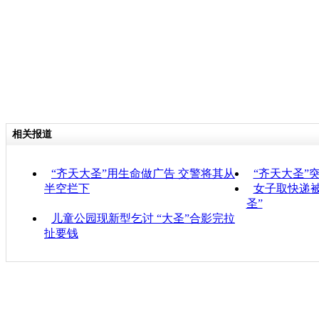
相关报道
“齐天大圣”用生命做广告 交警将其从
“齐天大圣”
半空拦下
女子取快递
圣”
儿童公园现新型乞讨 “大圣”合影完拉
扯要钱