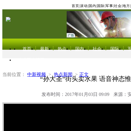
首页
|
滚动
|
国内
|
国际
|
军事
|
社会
|
地方
|
首页
最新
热点
国内
社会
国际
东北亚电视网
当前位置：
中新视频
>
热点新闻
>
正文
“孙大圣”街头卖水果 语音神态
发布时间：2017年01月03日 09:09
来源：