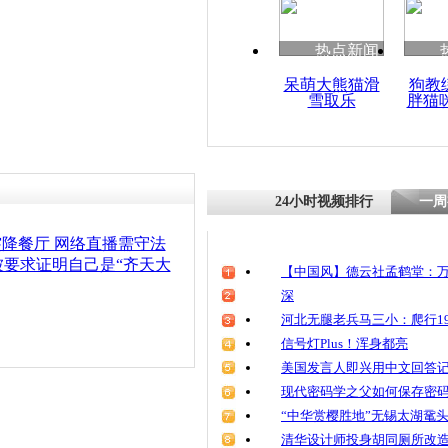
清明祭英烈
魂
热点新闻
呆萌大熊猫滑
狗教
雪取乐
胖猫
“孙大圣”卖
24小时视频排行
一周
突降餐厅 网络直播需守法
被要求证明自己是“齐天大
【中国风】德云社孟鹤堂：万
深
河北无腿老兵马三小：爬行19
信号灯Plus！浑身都亮
美国发言人即兴用中文回答
现代密码学之父如何保存密
“中华赏樱胜地”无锡太湖鼋
清华设计师投身胡同厕所改造