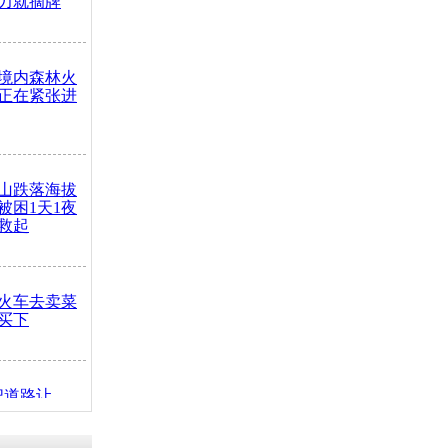
力就摘牌
境内森林火
正在紧张进
山跌落海拔
崖被困1天1夜
救起
火车去卖菜
买下
把道路让
突发疾病交