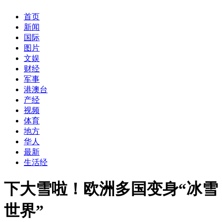
首页
新闻
国际
图片
文娱
财经
军事
港澳台
产经
视频
体育
地方
华人
最新
生活经
下大雪啦！欧洲多国变身“冰雪
世界”