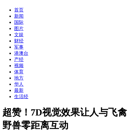
首页
新闻
国际
图片
文娱
财经
军事
港澳台
产经
视频
体育
地方
华人
最新
生活经
超赞！7D视觉效果让人与飞禽
野兽零距离互动