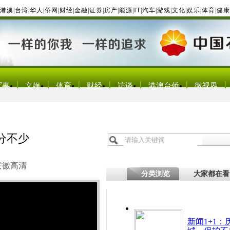
港澳
|
台湾
|
华人
|
侨网
|
财经
|
金融
|
证券
|
房产
|
能源
|
IT
|
汽车
|
游戏
|
文化
|
娱乐
|
体育
|
健康
军事
文娱
体育
财经
访谈
港澳台侨
微视界
分不少
安徽高清
分类浏览
大家都在看
新闻1+1