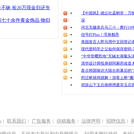
清明祭英烈
金不昧
捡
26万现金归还失
魂
【中国风】德云社孟鹤堂：万物
七十余件黄金饰品 物归
深
河北无腿老兵马三小：爬行19年
信号灯Plus！浑身都亮
大风吹走六
人帮捡一分
美国发言人即兴用中文回答记
现代密码学之父如何保存密码
“中华赏樱胜地”无锡太湖鼋头
清华设计师投身胡同厕所改造 
盘点韩国瑜访大陆台前幕后的“
想过桥就得跳舞！游客上桥“魔
祁连山下玉石画师用废弃玉石
s
|
联系我们
|
广告服务
|
供稿服务
|
法律声明
|
招聘信息
|
刊载信息，不代表中新社和中新网观点。 刊用本网站稿件，务经