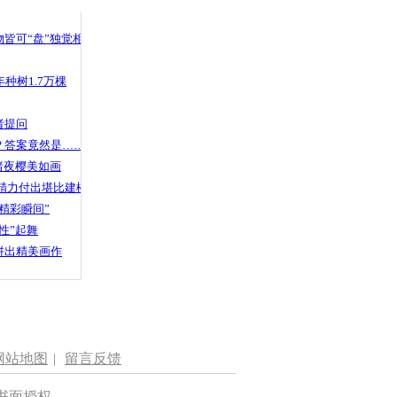
 哀思悼忠
皆可“盘”独觉相声
种树1.7万棵
万现金 众
不少
者提问
？答案竟然是……
渚夜樱美如画
精力付出堪比建楼
精彩瞬间”
性”起舞
拼出精美画作
网站地图
|
留言反馈
书面授权。