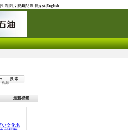
|
生活
|
图片
|
视频
|
访谈
|
新媒体
|
English
搜 索
视频
最新视频
：历史文化名