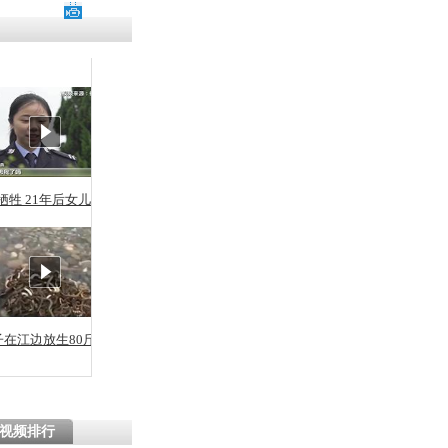
残疾男子因
砸银行
千年传统习
众为娥皇女
牺牲 21年后女儿从警
行被查情绪
回答崩溃原
子在江边放生80斤蛇
乡上万人欢
节
视频排行