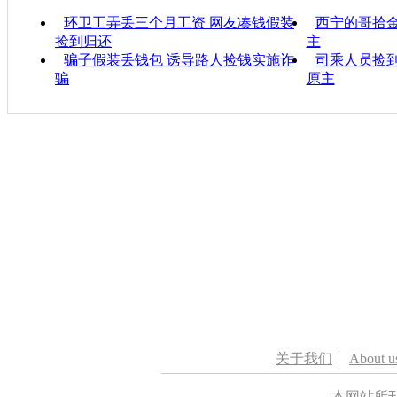
环卫工弄丢三个月工资 网友凑钱假装
西宁的哥拾
捡到归还
主
骗子假装丢钱包 诱导路人捡钱实施诈
司乘人员捡到
骗
原主
关于我们
|
About u
本网站所