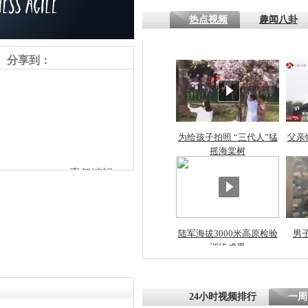
热点视频
趣闻八卦
四川一精神
病发持大锤
分享到：
探访传承四
俗：近万民
英省亲送行
为给孩子拍照 “三代人”猛
父亲
摇海棠树
责任编辑：
小伙骑车逆
崩溃 网上
因
陆军海拔3000米高原检验
男
训练成果
四川兴文苗
度苗族花山
24小时视频排行
一周