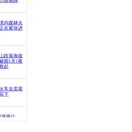
力就摘牌
境内森林火
正在紧张进
山跌落海拔
崖被困1天1夜
救起
火车去卖菜
买下
把道路让
突发疾病交