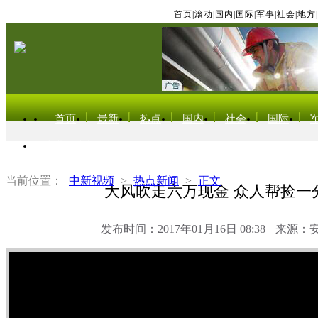
首页
|
滚动
|
国内
|
国际
|
军事
|
社会
|
地方
|
首页
最新
热点
国内
社会
国际
东北亚电视网
当前位置：
中新视频
>
热点新闻
>
正文
大风吹走六万现金 众人帮捡一
发布时间：2017年01月16日 08:38
来源：