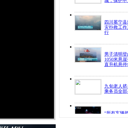
城，保护不
四川冕宁县
灾扑救工作
行
男子清明登
1050米悬
直升机悬停
九旬老人挤
乘务员全部
“所有车辆
开！”儿童
警急速救助