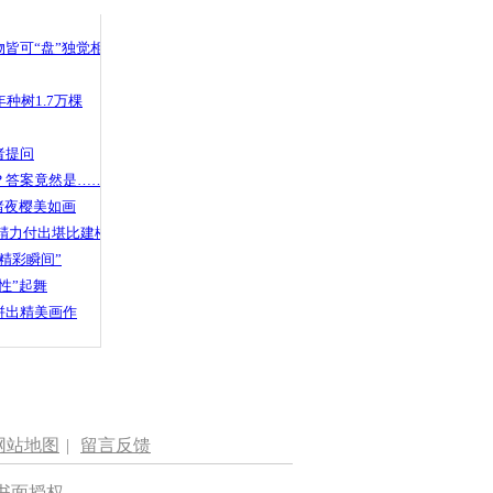
皆可“盘”独觉相声
种树1.7万棵
者提问
？答案竟然是……
渚夜樱美如画
精力付出堪比建楼
精彩瞬间”
性”起舞
拼出精美画作
网站地图
|
留言反馈
书面授权。