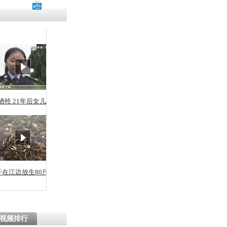
牺牲 21年后女儿从警
子在江边放生80斤蛇
视频排行