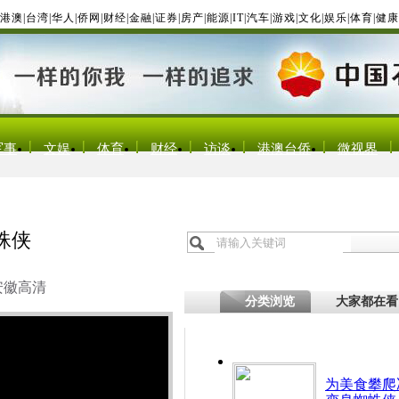
港澳
|
台湾
|
华人
|
侨网
|
财经
|
金融
|
证券
|
房产
|
能源
|
IT
|
汽车
|
游戏
|
文化
|
娱乐
|
体育
|
健康
军事
文娱
体育
财经
访谈
港澳台侨
微视界
蛛侠
安徽高清
分类浏览
大家都在看
为美食攀爬