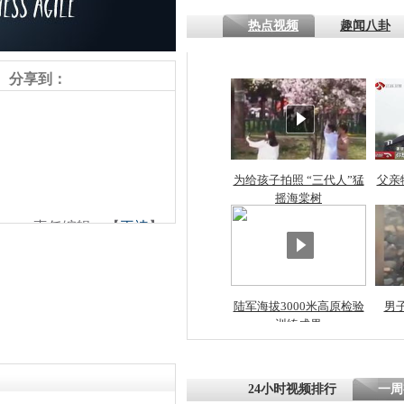
热点视频
趣闻八卦
分享到：
为给孩子拍照 “三代人”猛
父亲
摇海棠树
责任编辑：【
王祎
】
陆军海拔3000米高原检验
男
训练成果
24小时视频排行
一周