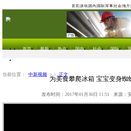
首页
|
滚动
|
国内
|
国际
|
军事
|
社会
|
地方
|
首页
最新
热点
国内
社会
国际
东北亚电视网
当前位置：
中新视频
> >
正文
为美食攀爬冰箱 宝宝变身蜘
发布时间：2017年01月30日 11:51
来源：