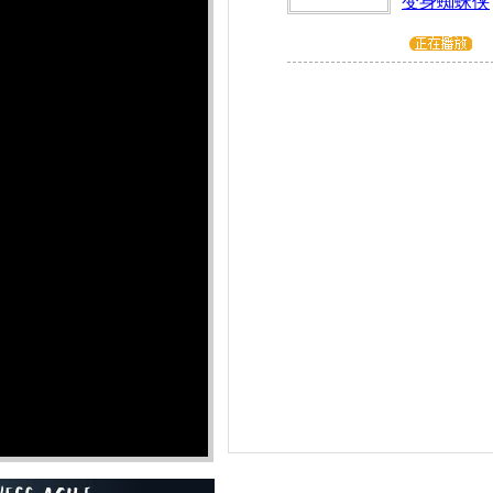
变身蜘蛛侠