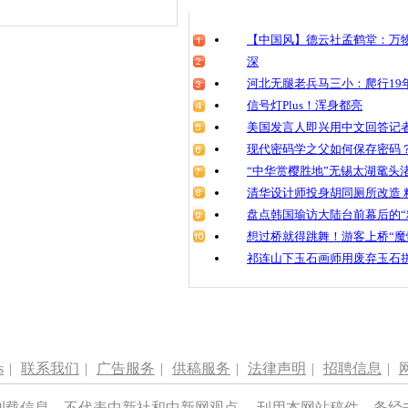
【中国风】德云社孟鹤堂：万物
深
河北无腿老兵马三小：爬行19年
信号灯Plus！浑身都亮
美国发言人即兴用中文回答记
现代密码学之父如何保存密码
“中华赏樱胜地”无锡太湖鼋头
清华设计师投身胡同厕所改造 
盘点韩国瑜访大陆台前幕后的“
想过桥就得跳舞！游客上桥“魔
祁连山下玉石画师用废弃玉石
s
|
联系我们
|
广告服务
|
供稿服务
|
法律声明
|
招聘信息
|
刊载信息，不代表中新社和中新网观点。 刊用本网站稿件，务经