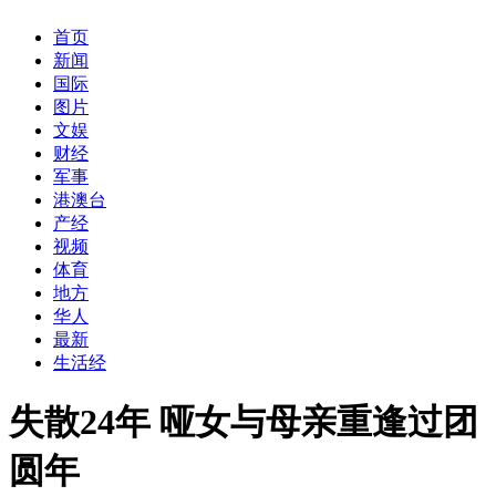
首页
新闻
国际
图片
文娱
财经
军事
港澳台
产经
视频
体育
地方
华人
最新
生活经
失散24年 哑女与母亲重逢过团
圆年