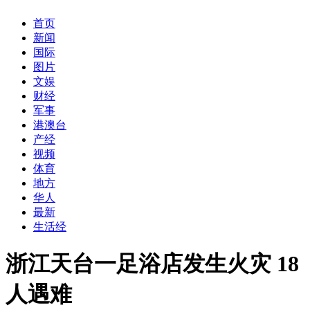
首页
新闻
国际
图片
文娱
财经
军事
港澳台
产经
视频
体育
地方
华人
最新
生活经
浙江天台一足浴店发生火灾 18
人遇难